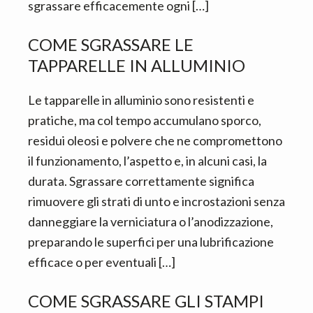
n
d
sgrassare efficacemente ogni […]
t
e
b
COME SGRASSARE LE
a
TAPPARELLE IN ALLUMINIO​
r
Le tapparelle in alluminio sono resistenti e
pratiche, ma col tempo accumulano sporco,
residui oleosi e polvere che ne compromettono
il funzionamento, l’aspetto e, in alcuni casi, la
durata. Sgrassare correttamente significa
rimuovere gli strati di unto e incrostazioni senza
danneggiare la verniciatura o l’anodizzazione,
preparando le superfici per una lubrificazione
efficace o per eventuali […]
COME SGRASSARE GLI STAMPI