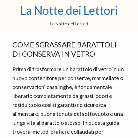
S
S
S
La Notte dei Lettori
k
k
k
i
i
i
La Notte dei Lettori
p
p
p
t
t
t
COME SGRASSARE BARATTOLI
o
o
o
DI CONSERVA IN VETRO​
m
p
f
a
r
o
Prima di trasformare un barattolo di vetro in un
i
i
o
nuovo contenitore per conserve, marmellate o
n
m
t
conservazioni casalinghe, è fondamentale
c
a
e
liberarlo completamente da grassi, odori e
o
r
r
residui: solo così si garantisce sicurezza
n
y
alimentare, buona tenuta del sottovuoto e una
t
s
lunga vita al barattolo stesso. In questa guida
e
i
troverai metodi pratici e collaudati per