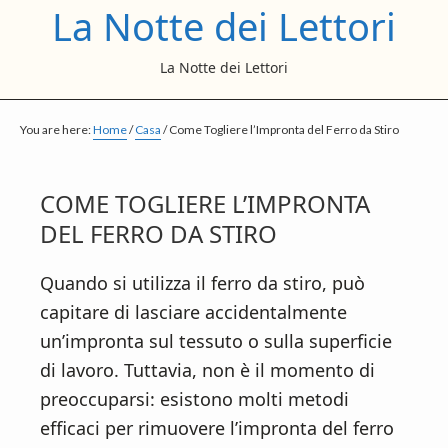
La Notte dei Lettori
S
S
S
k
k
k
La Notte dei Lettori
i
i
i
p
p
p
t
t
t
You are here:
Home
/
Casa
/
Come Togliere l’Impronta del Ferro da Stiro
o
o
o
m
p
f
COME TOGLIERE L’IMPRONTA
a
r
o
DEL FERRO DA STIRO
i
i
o
n
m
t
Quando si utilizza il ferro da stiro, può
c
a
e
capitare di lasciare accidentalmente
o
r
r
un’impronta sul tessuto o sulla superficie
n
y
di lavoro. Tuttavia, non è il momento di
t
s
preoccuparsi: esistono molti metodi
e
i
efficaci per rimuovere l’impronta del ferro