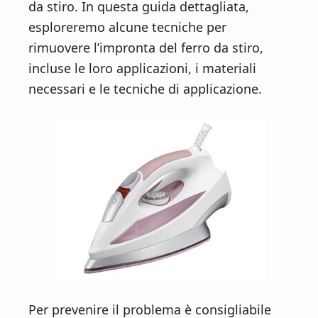
n
d
da stiro. In questa guida dettagliata,
t
e
esploreremo alcune tecniche per
b
rimuovere l’impronta del ferro da stiro,
a
incluse le loro applicazioni, i materiali
r
necessari e le tecniche di applicazione.
Per prevenire il problema è consigliabile