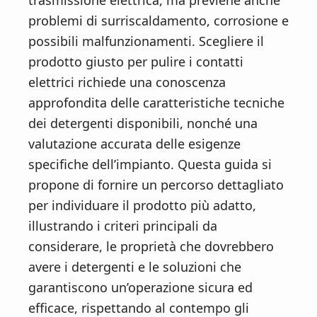
trasmissione elettrica, ma previene anche
n
d
problemi di surriscaldamento, corrosione e
t
e
possibili malfunzionamenti. Scegliere il
b
prodotto giusto per pulire i contatti
a
elettrici richiede una conoscenza
r
approfondita delle caratteristiche tecniche
dei detergenti disponibili, nonché una
valutazione accurata delle esigenze
specifiche dell’impianto. Questa guida si
propone di fornire un percorso dettagliato
per individuare il prodotto più adatto,
illustrando i criteri principali da
considerare, le proprietà che dovrebbero
avere i detergenti e le soluzioni che
garantiscono un’operazione sicura ed
efficace, rispettando al contempo gli