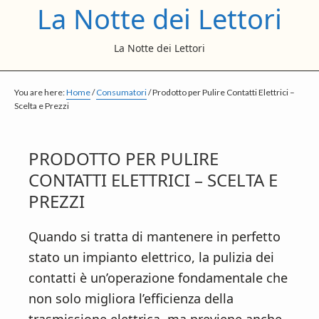
La Notte dei Lettori
S
S
S
k
k
k
La Notte dei Lettori
i
i
i
p
p
p
t
t
t
You are here:
Home
/
Consumatori
/
Prodotto per Pulire Contatti Elettrici –
Scelta e Prezzi
o
o
o
m
p
f
a
r
o
PRODOTTO PER PULIRE
i
i
o
CONTATTI ELETTRICI – SCELTA E
n
m
t
PREZZI
c
a
e
Quando si tratta di mantenere in perfetto
o
r
r
stato un impianto elettrico, la pulizia dei
n
y
contatti è un’operazione fondamentale che
t
s
non solo migliora l’efficienza della
e
i