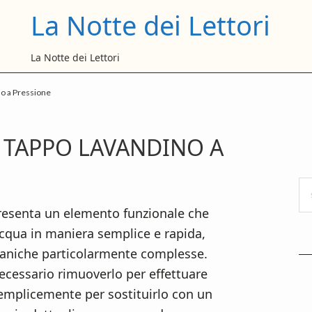
La Notte dei Lettori
La Notte dei Lettori
o a Pressione​
P
 TAPPO LAVANDINO A
S
Se
thi
presenta un elemento funzionale che
we
’acqua in maniera semplice e rapida,
ccaniche particolarmente complesse.
necessario rimuoverlo per effettuare
semplicemente per sostituirlo con un