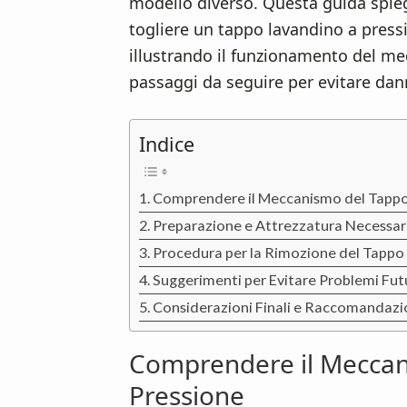
n
d
modello diverso. Questa guida spie
t
e
togliere un tappo lavandino a press
b
illustrando il funzionamento del mec
a
passaggi da seguire per evitare dann
r
Indice
Comprendere il Meccanismo del Tappo
Preparazione e Attrezzatura Necessar
Procedura per la Rimozione del Tappo
Suggerimenti per Evitare Problemi Fut
Considerazioni Finali e Raccomandazi
Comprendere il Meccan
Pressione