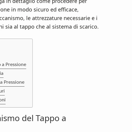
ga in dettaglio come procedere per
ione in modo sicuro ed efficace,
canismo, le attrezzature necessarie e i
i sia al tappo che al sistema di scarico.
 a Pressione
ia
 a Pressione
uri
oni
ismo del Tappo a