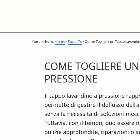
S
S
S
k
k
k
i
i
i
p
p
p
t
t
t
You are here:
Home
/
Fai da Te
/
Come Togliere un Tappo Lavandin
o
o
o
m
p
f
COME TOGLIERE UN
a
r
o
PRESSIONE​
i
i
o
n
m
t
c
a
e
Il tappo lavandino a pressione rap
o
r
r
permette di gestire il deflusso dell
n
y
senza la necessità di soluzioni me
t
s
Tuttavia, con il tempo, può essere 
e
i
pulizie approfondite, riparazioni o 