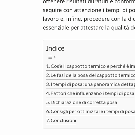
n
d
ottenere risultati duraturi e confor
t
e
seguire con attenzione i tempi di po
b
lavoro e, infine, procedere con la d
a
essenziale per attestare la qualità de
r
Indice
Cos’è il cappotto termico e perché è 
Le fasi della posa del cappotto termic
I tempi di posa: una panoramica detta
Fattori che influenzano i tempi di posa
Dichiarazione di corretta posa
Consigli per ottimizzare i tempi di pos
Conclusioni