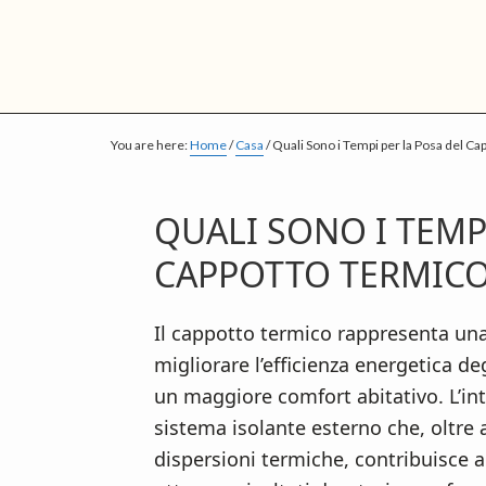
S
S
S
k
k
k
i
i
i
p
p
p
t
t
t
You are here:
Home
/
Casa
/
Quali Sono i Tempi per la Posa del C
o
o
o
m
p
f
QUALI SONO I TEMP
a
r
o
CAPPOTTO TERMIC
i
i
o
n
m
t
c
a
e
Il cappotto termico rappresenta una 
o
r
r
migliorare l’efficienza energetica deg
n
y
un maggiore comfort abitativo. L’int
t
s
sistema isolante esterno che, oltre a
e
i
dispersioni termiche, contribuisce a 